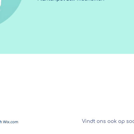
Openingstijden:
Bank
Maandag 13.00 - 18.00 uur
KvK
Dinsdag t/m Vrijdag 10.00 - 18.00 uur
)
BTW-
Zaterdag 9.00 -17.00 uur
Zondag gesloten
Vindt ons ook op soc
th
Wix.com