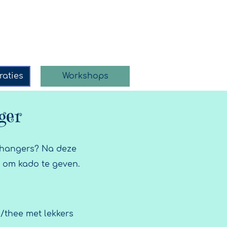
raties
Workshops
ger
enhangers? Na deze
f om kado te geven.
e/thee met lekkers