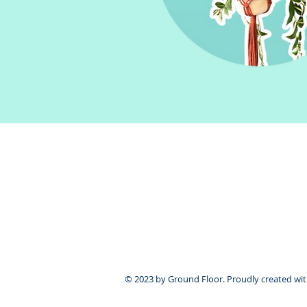
Sies & Plien
Voor de Burchten 262
3452 MB VLEUTEN (WC Vleuterweide
030-6665420
WhatsApp: 06-17722404
info@siesenplien.nl
© 2023 by Ground Floor. Proudly created wi