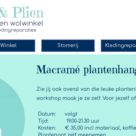
Winkel
Stomerij
Kledingrepa
Macramé plantenhan
Zie jij ook overal van die leuke plant
workshop maak je ze zelf. Voor jezelf o
Datum: volgt
Tijd: 19.00-21.30 uur
Kosten: € 35,00 incl materiaal, koffi
Plantenpot zelf meenemen