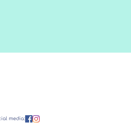
nr: NL16INGB0007146983
 76393720
nr. NL860610457B01
ial media: