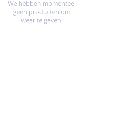
We hebben momenteel
geen producten om
weer te geven.
Sies & Plien
Voor de Burchten 262
3452 MB VLEUTEN (WC Vleuterweide)
030-6665420
WhatsApp:
06-17722404
info@siesenplien.nl
Openingstijden:
Maandag
13.00 - 18.00
uur Dinsdag t/m Vrijdag
10.00
- 18.00
uur
Zaterdag
9.00 -17.00
uur
Zondag gesloten
Banknr: NL16INGB0007146983
KvK
76393720
BTW-nr. NL860610457B01